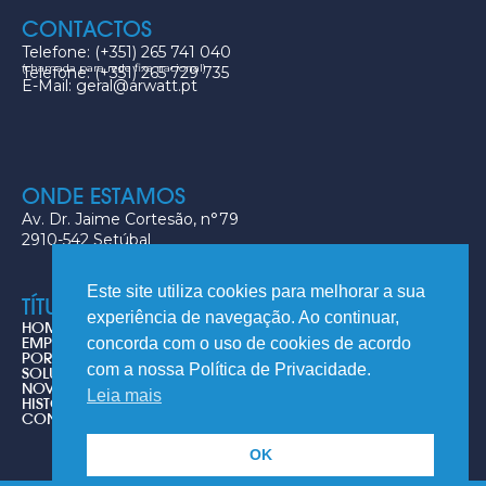
CONTACTOS
Telefone: (+351) 265 741 040
(chamada para rede fixa nacional)
Telefone: (+351) 265 729 735
E-Mail: geral@arwatt.pt
ONDE ESTAMOS
Av. Dr. Jaime Cortesão, n°79
2910-542 Setúbal
Este site utiliza cookies para melhorar a sua
TÍTULOS
experiência de navegação. Ao continuar,
HOME
EMPRESA
concorda com o uso de cookies de acordo
PORTFOLIO
com a nossa Política de Privacidade.
SOLUÇÕES
NOVIDADES
Leia mais
HISTÓRIA DO AR CONDICIONADO
CONTACTOS
OK