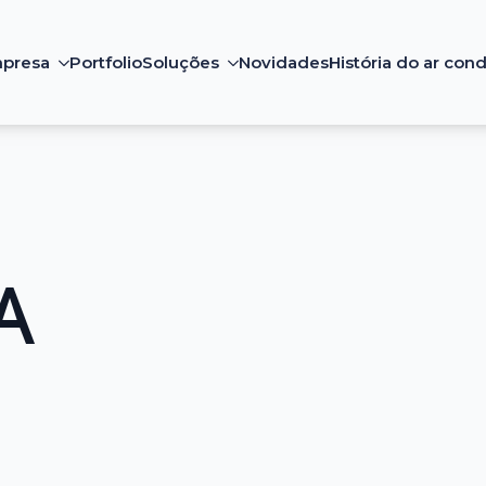
presa
Portfolio
Soluções
Novidades
História do ar con
A