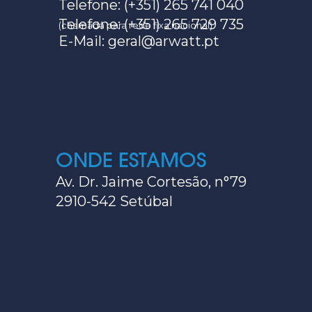
Telefone: (+351) 265 741 040
Telefone: (+351) 265 729 735
(chamada para rede fixa nacional)
E-Mail: geral@arwatt.pt
ONDE ESTAMOS
Av. Dr. Jaime Cortesão, n°79
2910-542 Setúbal