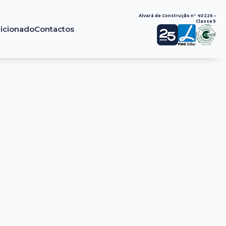
Alvará de Construção nº 40226 –
Classe 5
dicionado
Contactos