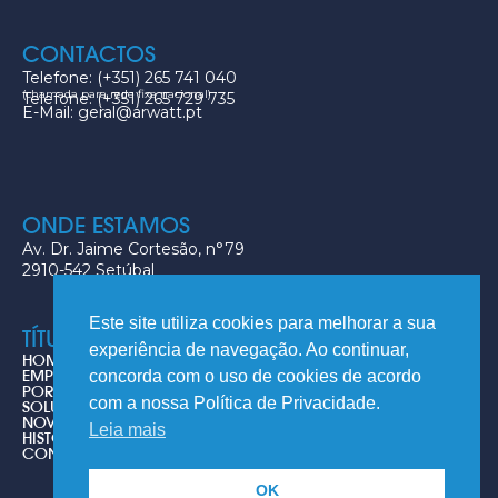
CONTACTOS
Telefone: (+351) 265 741 040
(chamada para rede fixa nacional)
Telefone: (+351) 265 729 735
E-Mail: geral@arwatt.pt
ONDE ESTAMOS
Av. Dr. Jaime Cortesão, n°79
2910-542 Setúbal
Este site utiliza cookies para melhorar a sua
TÍTULOS
experiência de navegação. Ao continuar,
HOME
EMPRESA
concorda com o uso de cookies de acordo
PORTFOLIO
com a nossa Política de Privacidade.
SOLUÇÕES
NOVIDADES
Leia mais
HISTÓRIA DO AR CONDICIONADO
CONTACTOS
OK