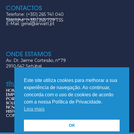
CONTACTOS
Telefone: (+351) 265 741 040
(chamada para rede fixa nacional)
Telefone: (+351) 265 729 735
E-Mail: geral@arwatt.pt
ONDE ESTAMOS
Av. Dr. Jaime Cortesão, n°79
2910-542 Setúbal
Este site utiliza cookies para melhorar a sua
TÍTULOS
experiência de navegação. Ao continuar,
HOME
EMPRESA
concorda com o uso de cookies de acordo
PORTFOLIO
com a nossa Política de Privacidade.
SOLUÇÕES
NOVIDADES
Leia mais
HISTÓRIA DO AR CONDICIONADO
CONTACTOS
OK